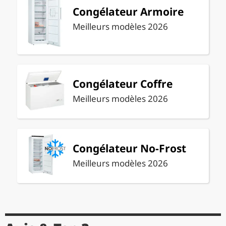
Congélateur Armoire
Meilleurs modèles 2026
Congélateur Coffre
Meilleurs modèles 2026
Congélateur No-Frost
Meilleurs modèles 2026