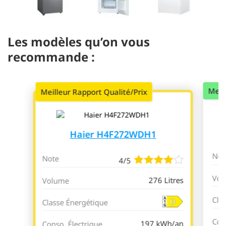
Les modèles qu’on vous
recommande :
Meil
Meilleur Rapport Qualité/Prix
Haier H4F272WDH1
Not
Note
4/5
Vol
276 Litres
Volume
Cla
Classe Énergétique
Con
197 kWh/an
Conso. Électrique