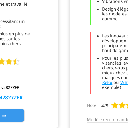
Vibrations v
e et travaillé
Design éléga
les modèles 
gamme
écessitant un
t
plus en plus de
Les innovatio
ues sur les
développeme
oins chers
principalemen
haut de ga
Pour les plus
visant les la
chers, vous 
mieux chez d
marques con
Beko
ou
Whi
exemple)
N2827ZFR
Note :
4/5
r ⇒
Modèle recommandé