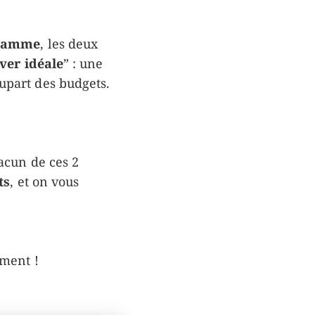
 gamme
, les deux
ver idéale
” : une
upart des budgets.
acun de ces 2
ts
, et on vous
iment !