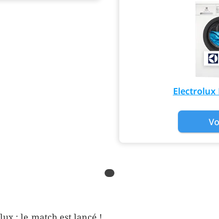
Electrolu
Vo
lux : le match est lancé !