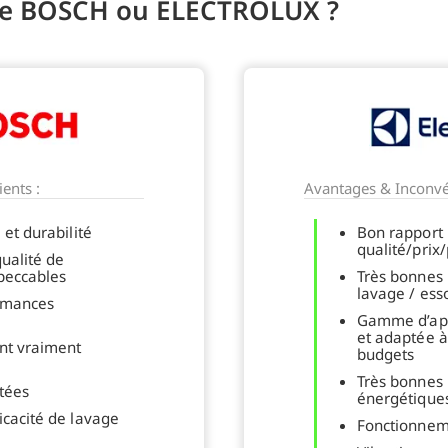
inge BOSCH ou ELECTROLUX ?
ents :
Avantages & Inconvé
 et durabilité
Bon rapport
qualité/prix
ualité de
mpeccables
Très bonnes
lavage / ess
rmances
Gamme d’app
et adaptée à
nt vraiment
budgets
Très bonnes
itées
énergétique
icacité de lavage
Fonctionnem