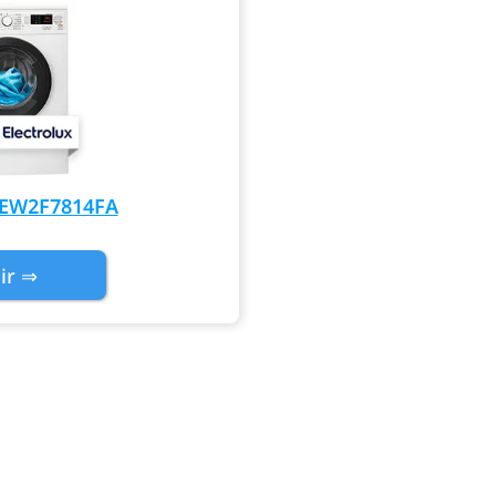
x EW2F7814FA
ir ⇒