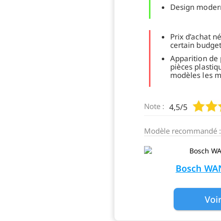
Design modern
Prix d’achat n
certain budge
Apparition de 
pièces plastiq
modèles les m
Note :
4,5/5
Modèle recommandé :
Bosch WA
Voi