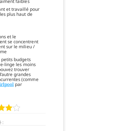
raiment faibles
nt et travaillé pour
les plus haut de
ns et le
nt se concentrent
t sur le milieu /
mme
 petits budgets
ve-linge les moins
pouvez trouver
'autre grandes
currentes (comme
rlpool
par
 :