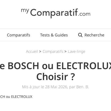
Recherche
Comparatifs
Tests & Guides
Accueil
>
Comparatifs
>
Lave-linge
ge BOSCH ou ELECTROLUX
Choisir ?
Mis à jour le 28 Mai 2026, par Ben. B.